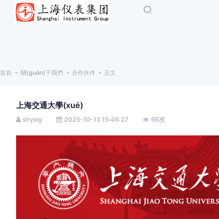
首頁
關(guān)于我們
合作伙伴
正文
上海交通大學(xué)
shysig
2025-10-13 15:46:27
66
次