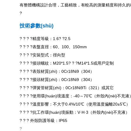
有整體機構設計合理，工藝精致，有較高的測量精度和持久的穩(wěn
?
技術參數(shù)
? ? ? ?精度等級：1.6? ?2.5
? ? ? ?表盤直徑：60、100、150mm
? ? ? ?安裝型式：徑向型
? ? ? ?接頭螺紋：M20*1.5? ? ?M14*1.5或用戶定制
? ? ? ?表殼材質(zhì)：0Cr18Ni9（304）
? ? ? ?接頭材質(zhì)：0Cr18Ni9（304）
? ? ? ?彈簧管材質(zhì)：0Cr18Ni9Ti（321）或其它
? ? ? ?使用環(huán)境溫度：-40～70℃（外殼內(nèi)不充液）
? ? ? ?溫度影響：不大于0.4%/10℃（使用溫度偏離20±5℃）
? ? ? ?抗工作環(huán)境振動：V·H·3（外殼內(nèi)不充液）
? ? ? 外殼防護等級：IP65
?