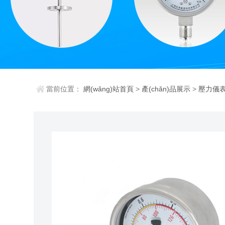
當前位置：
網(wǎng)站首頁
>
產(chǎn)品展示
>
壓力儀