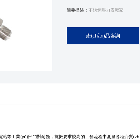
簡要描述：
不銹鋼壓力表廠家
產(chǎn)品咨詢
，冶金，電站等工業(yè)部門對耐蝕，抗振要求較高的工藝流程中測量各種介