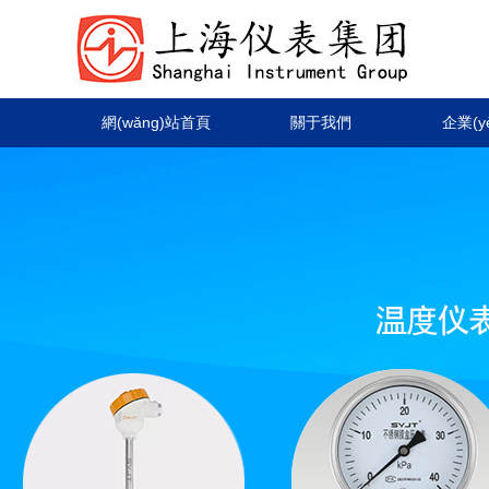
網(wǎng)站首頁
關于我們
企業(y