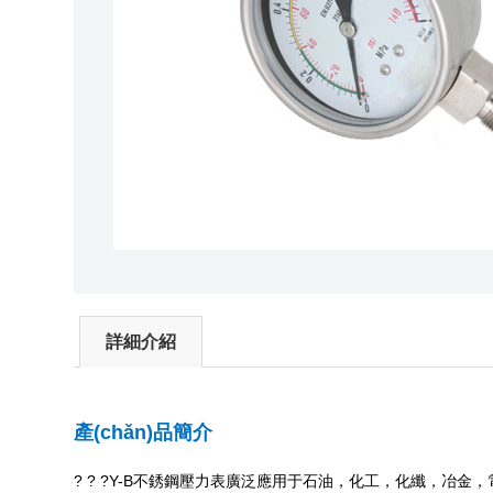
詳細介紹
產(chǎn)品簡介
? ? ?Y-B不銹鋼壓力表廣泛應用于石油，化工，化纖