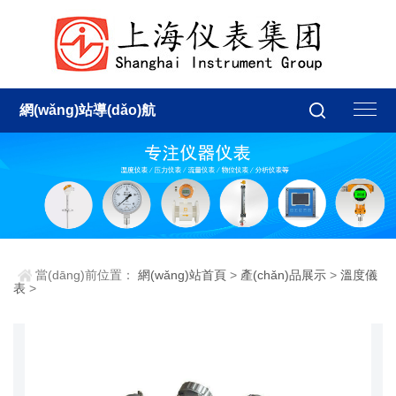
網(wǎng)站導(dǎo)航
當(dāng)前位置：
網(wǎng)站首頁
>
產(chǎn)品展示
>
溫度儀
表
>