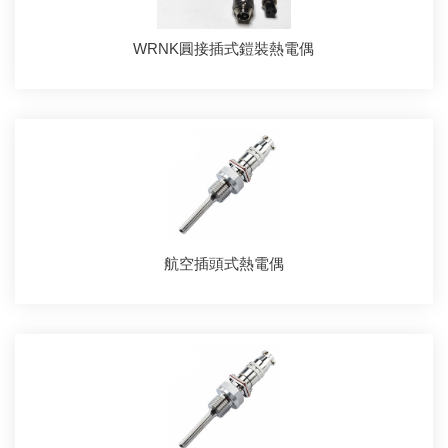
WRNK圓接插式鎧裝熱電偶
航空插頭式熱電偶