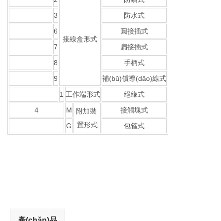
3
防水式
6
圓接插式
接線盒形式
7
扁接插式
8
手柄式
9
補(bǔ)償導(dǎo)線式
1
工作端形式
絕緣式
4
M
接觸塊式
附加裝
置形式
G
包箍式
產(chǎn)品