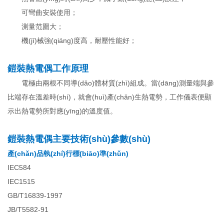
可彎曲安裝使用；
測量范圍大；
機(jī)械強(qiáng)度高，耐壓性能好；
鎧裝熱電偶工作原理
電極由兩根不同導(dǎo)體材質(zhì)組成。當(dāng)測量端與參
比端存在溫差時(shí)，就會(huì)產(chǎn)生熱電勢，工作儀表便顯
示出熱電勢所對應(yīng)的溫度值。
鎧裝熱電偶主要技術(shù)參數(shù)
產(chǎn)品執(zhí)行標(biāo)準(zhǔn)
IEC584
IEC1515
GB/T16839-1997
JB/T5582-91