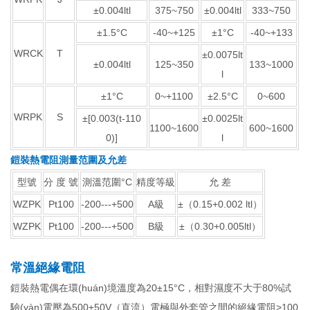
±0.004ltl
375~750
±0.004ltl
333~750
±1.5°C
-40~+125
±1°C
-40~+133
WRCK
T
±0.0075lt
±0.004ltl
125~350
133~1000
l
±1°C
0~+1100
±2.5°C
0~600
WRPK
S
±[0.003(t-110
±0.0025lt
1100~1600
600~1600
0)]
l
鎧裝熱電阻測量范圍及允差
型號
分 度 號
測溫范圍°C
精度等級
允 差
WZPK
Pt100
-200---+500
A級
±（0.15+0.002 ltl）
WZPK
Pt100
-200---+500
B級
±（0.30+0.005ltl）
常溫絕緣電阻
鎧裝熱電偶在環(huán)境溫度為20±15°C，相對濕度不大于80%試
驗(yàn)電壓為500±50V（直流）電極與外套管之間的絕緣電阻>100