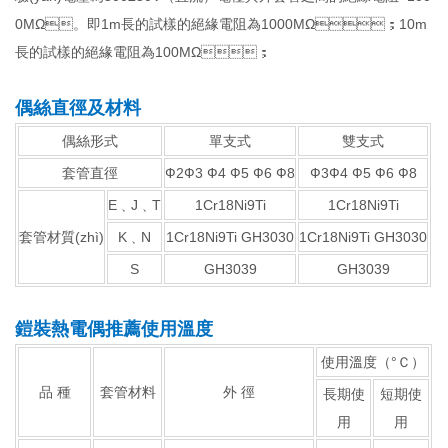
0MΩ。即1m長的試樣的絕緣電阻為1000MΩ；10m
長的試樣的絕緣電阻為100MΩ；
偶絲直徑及材料
偶絲形式
單支式
雙支式
套管直徑
Ф2Ф3 Ф4 Ф5 Ф6 Ф8
Ф3Ф4 Ф5 Ф6 Ф8
E﹑J﹑T
1Cr18Ni9Ti
1Cr18Ni9Ti
套管材質(zhì)
K﹑N
1Cr18Ni9Ti GH3030
1Cr18Ni9Ti GH3030
S
GH3039
GH3039
鎧裝熱電偶推薦使用溫度
使用溫度（°Ｃ）
品 種
套管材料
外 徑
長期使
短期使
用
用