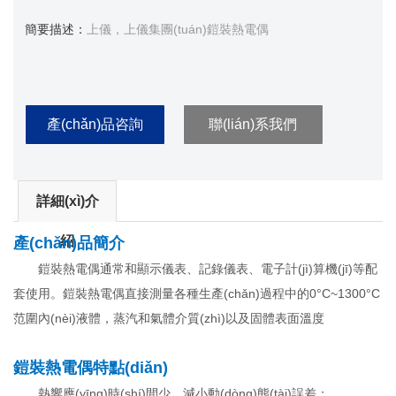
簡要描述：
上儀，上儀集團(tuán)鎧裝熱電偶
產(chǎn)品咨詢
聯(lián)系我們
詳細(xì)介
紹
產(chǎn)品簡介
鎧裝熱電偶通常和顯示儀表、記錄儀表、電子計(jì)算機(jī)等配
套使用。鎧裝熱電偶直接測量各種生產(chǎn)過程中的0°C~1300°C
范圍內(nèi)液體，蒸汽和氣體介質(zhì)以及固體表面溫度
鎧裝熱電偶特點(diǎn)
熱響應(yīng)時(shí)間少，減小動(dòng)態(tài)誤差；