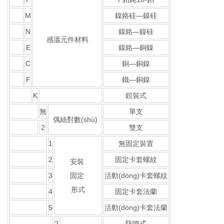
M
鎳鉻硅—鎳硅
N
鎳鉻—鎳硅
感溫元件材料
E
鎳鉻—銅鎳
C
銅—銅鎳
F
鐵—銅鎳
K
鎧裝式
無
單支
偶絲對數(shù)
2
雙支
1
無固定裝置
2
固定卡套螺紋
安裝
3
固定
活動(dòng)卡套螺紋
形式
4
固定卡套法蘭
5
活動(dòng)卡套法蘭
2
防噴式