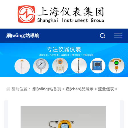
網(wǎng)站導航
當前位置：
網(wǎng)站首頁
>
產(chǎn)品展示
>
流量儀表
>