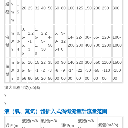
通
N
1
20
25
32
40
50
60
80
100
125
150
200
250
300
徑
m
5
m
0.
1.
m
0.
1.2
2.2
5.
9-
液
5-
5-
4-
14-
22-
38-
65-
120-
180-
3/
3-
-1
5-
9-
12
體
5.
1.
50
200
280
400
700
1200
1800
h
4
3
30
54
0
6
8
m
5-
5.
10.
15
22
35
60
90
140
220
300
550
1100
1500
氣
3/
3
5-
5-
-1
-2
-3
-6
-9
-14
-22
-30
-55
-110
-150
體
h
0
56
80
50
20
50
00
00
00
00
00
00
00
00
擴大量程可協(xié)商
?
?
液（氣、蒸氣）體插入式渦街流量計流量范圍
液體(m3/
氣體(m3/
液體(m3/
氣體(m3/h)
通徑(m
通徑(m