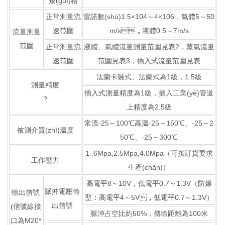
規(guī)格
正常測量流
雷諾數(shù)1.5×104～4×106，氣體5～50
速范圍
m/s，液體0.5～7m/s
流量測量
范圍
正常測量流
液體、氣體流量測量范圍見表2，蒸氣流量
速范圍
范圍見表3，插入式流量范圍見表
法蘭卡裝式、法蘭式為1級，1.5級
測量精度
插入式測量精度為1級，插入工業(yè)管道
?
上精度為2.5級
常溫-25～100℃高溫-25～150℃、-25～2
被測介質(zhì)溫度
50℃、-25～300℃
1..6Mpa,2.5Mpa,4.0Mpa（可按訂貨要求
工作壓力
生產(chǎn)）
高電平8～10V，低電平0.7～1.3V（防爆
脈沖電壓輸
輸出信號
型：高電平4～5V，低電平0.7～1.3V）
出信號
(信號線接
脈沖占空比約50%，傳輸距離為100米
口為M20*