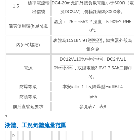
標準電流輸
DC4-20m允許外接負載電阻小于600Ω（電
1.5
出信號
源DC24V）,傳輸距離為3000米。
溫度：-25～+55℃? 溫度：5-90%? RH5
儀表使用環(huán)境
0℃
表體為1Cr18Ni9Ti，轉換器外殼為
內(nèi)螺紋)
鋁合金
DC12V±10%，DC24V±1
電源
0%，或鋰電池3.6V? 7.5Ah二節(ji
é)。
防爆等級
本安iallcT1-T5,隔爆型ExdllBT4
防護等級
Ip65
前后直管短要求
參見表7、表8
?
液體、工況氣體流量范圍
D