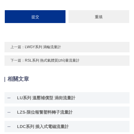
上一篇：
LWGY系列 渦輪流量計
下一篇：
RSL系列 熱式氣體質(zhì)量流量計
相關文章
LU系列 溫壓補償型 渦街流量計
LZS-限位報警塑料轉子流量計
LDC系列 插入式電磁流量計