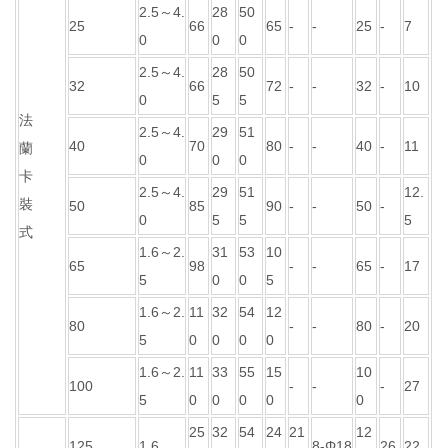
2.5～4.
28
50
25
66
65
-
-
25
-
7
0
0
0
2.5～4.
28
50
32
66
72
-
-
32
-
10
0
5
5
法
2.5～4.
29
51
40
70
80
-
-
40
-
11
蘭
0
0
0
卡
2.5～4.
29
51
12.
裝
50
85
90
-
-
50
-
0
5
5
5
式
1.6～2.
31
53
10
65
98
-
-
65
-
17
5
0
0
5
1.6～2.
11
32
54
12
80
-
-
80
-
20
5
0
0
0
0
1.6～2.
11
33
55
15
10
100
-
-
-
27
5
0
0
0
0
0
25
32
54
24
21
12
125
1.6
8-Φ18
26
22