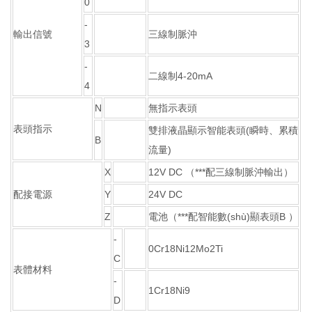
0
-
輸出信號
三線制脈沖
3
-
二線制4-20mA
4
N
無指示表頭
表頭指示
雙排液晶顯示智能表頭(瞬時、累積
B
流量)
X
12V DC （***配三線制脈沖輸出）
配接電源
Y
24V DC
Z
電池（***配智能數(shù)顯表頭B ）
-
0Cr18Ni12Mo2Ti
C
表體材料
-
1Cr18Ni9
D