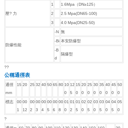
1
1.6Mpa（DN≥125）
壓? 力
2
2.5 Mpa(DN65-100)
3
4.0 Mpa(DN25-50)
-N
無
-Bi
本安防爆型
防爆性能
-B
隔爆型
d
??
公稱通徑表
通徑
15
20
25
32
40
50
65
80
10
12
15
20
25
30
35
40
45
50
mm
0
5
0
0
0
0
0
0
0
0
標志
00
00
00
00
00
00
00
00
01
01
01
02
02
03
03
04
04
05
1
12
2
3
4
5
6
8
0
2
5
0
5
0
5
0
5
0
?