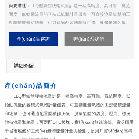
簡要描述：
LLQ型氣體腰輪流量計是一種高精度、高可靠、寬范
圍度、低始動流量的容積式氣體計量儀表，可直接測量氣體的工
況體積流量和總量，也可通過配置體積修正儀，測量氣體的溫
度、壓力、標況體積流量和總量，可選配DTU模塊，實現(xiàn)
產(chǎn)品咨詢
聯(lián)系我們
無線遠傳。廣泛應用于城市燃氣和工業(yè)氣體流量計量與檢
測，是用戶實現(xiàn)高精度、高可靠計量的理想儀表。
詳細介紹
產(chǎn)品簡介
LLQ型氣體腰輪流量計是一種高精度、高可靠、寬范圍度、低
始動流量的容積式氣體計量儀表，可直接測量氣體的工況體積流量
和總量，也可通過配置體積修正儀，測量氣體的溫度、壓力、標況
體積流量和總量，可選配DTU模塊，實現(xiàn)無線遠傳。廣泛應用
于城市燃氣和工業(yè)氣體流量計量與檢測，是用戶實現(xiàn)高精