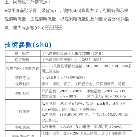
上；同時也可外接電源；
●專用液晶顯示屏（帶背光），讀數(shù)直觀方便，可同時顯示標
況瞬時流量、工況瞬時流量、標況累積流量以及測量介質(zhì)的溫
度、壓力等參數(shù)。
技術參數(shù)