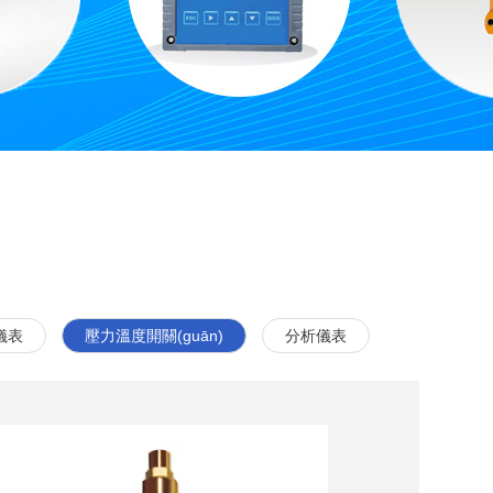
儀表
壓力溫度開關(guān)
分析儀表