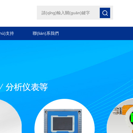
hù)支持
聯(lián)系我們