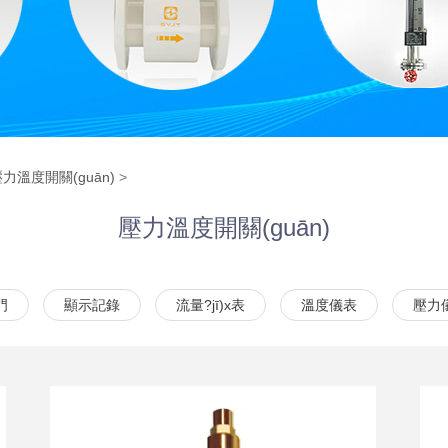
力溫度開關(guān)
>
壓力溫度開關(guān)
門
顯示記錄
流量?jī)x表
溫度儀表
壓力