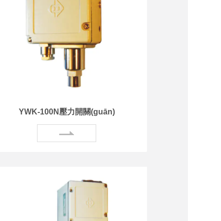
YWK-100N壓力開關(guān)