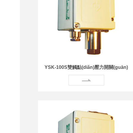
YSK-100S雙觸點(diǎn)壓力開關(guān)