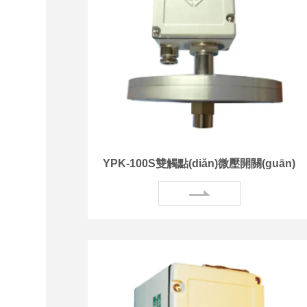
YPK-100S雙觸點(diǎn)微壓開關(guān)