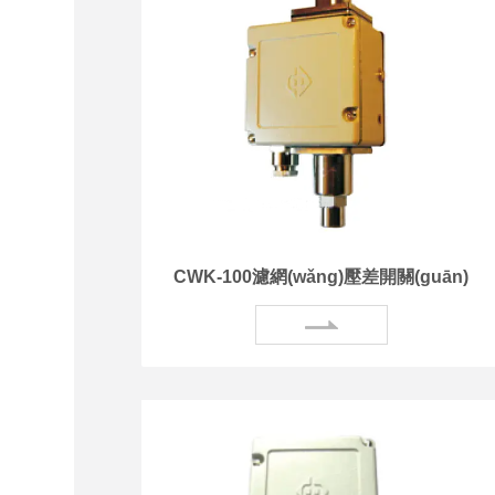
CWK-100濾網(wǎng)壓差開關(guān)