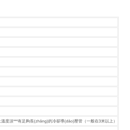
）
上溫度須***有足夠長(zhǎng)的冷卻導(dǎo)壓管（一般在3米以上）