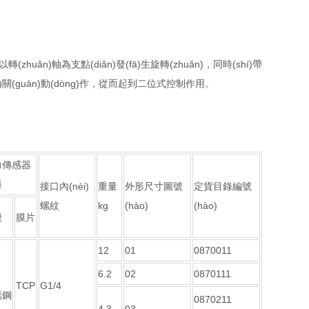
n)軸為支點(diǎn)發(fā)生旋轉(zhuǎn)，同時(shí)帶
關(guān)動(dòng)作，從而起到二位式控制作用。
力傳感器
料
接口內(nèi)
重量
外形尺寸圖號
定貨目錄編號
螺紋
kg
(hào)
(hào)
殼
膜片
12
01
0870011
6.2
02
0870111
TCP
G1/4
銹鋼
0870211