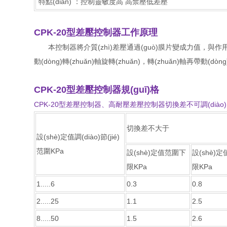
特點(diǎn) ：控制靈敏度高 高禁壓低差壓
CPK-20型差壓控制器工作原理
本控制器將介質(zhì)差壓通過(guò)膜片變成力值，與作用在杠桿上的
動(dòng)轉(zhuǎn)軸旋轉(zhuǎn)，轉(zhuǎn)軸再帶動(dòng
CPK-20型差壓控制器規(guī)格
CPK-20型差壓控制器、高耐壓差壓控制器切換差不可調(diào)
切換差不大于
設(shè)定值調(diào)節(jié)
范圍KPa
設(shè)定值范圍下
設(shè)
限KPa
限KPa
1.....6
0.3
0.8
2.....25
1.1
2.5
8.....50
1.5
2.6