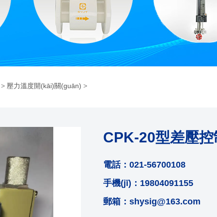
>
壓力溫度開(kāi)關(guān)
>
CPK-20型差壓
電話：021-56700108
手機(jī)：19804091155
郵箱：shysig@163.com