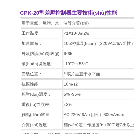
CPK-20型差壓控制器主要技術(shù)性能
用于空氣、氣體、水、油等介質(zhì)
工作黏度:
<1X10-3m2/s
加速壽命：
105次循環(huán)（220VAC/6A 阻性
外殼防護(hù)等級(jí):
IP65
環(huán)境溫度:
-10℃~+55℃
安裝位置：
**膜片垂直于水平面
抗振性能:
10m/s2
相對(duì)濕度：
5%~95%
重復(fù)性誤差:
≤2%
觸點(diǎn)容量:
AC 220V 6A（阻性）600VAmax
介質(zhì)溫度：
穩(wěn)定工作溫度0~+60℃若C出以