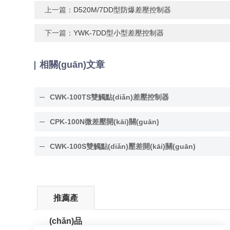
上一篇：
D520M/7DD型防爆差壓控制器
下一篇：
YWK-7DD型小型差壓控制器
相關(guān)文章
CWK-100TS雙觸點(diǎn)差壓控制器
CPK-100N微差壓開(kāi)關(guān)
CWK-100S雙觸點(diǎn)壓差開(kāi)關(guān)
推薦產
(chǎn)品