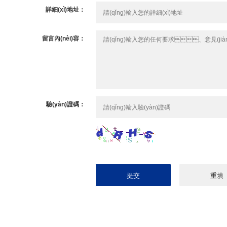
詳細(xì)地址：
留言內(nèi)容：
驗(yàn)證碼：